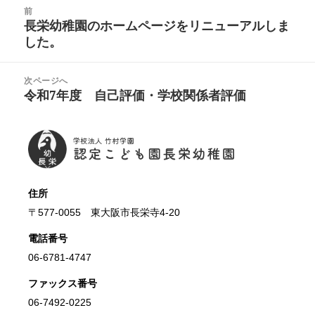
投
前
稿
長栄幼稚園のホームページをリニューアルしま
前
ナ
した。
の
ビ
投
ゲ
稿:
次ページへ
ー
令和7年度 自己評価・学校関係者評価
次
シ
の
ョ
投
ン
長栄
稿:
住所
〒577-0055 東大阪市長栄寺4-20
電話番号
06-6781-4747
ファックス番号
06-7492-0225