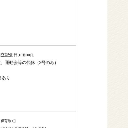
創立記念日
[10月30日]
、運動会等の代休（2号のみ）
日あり
日保育除く]