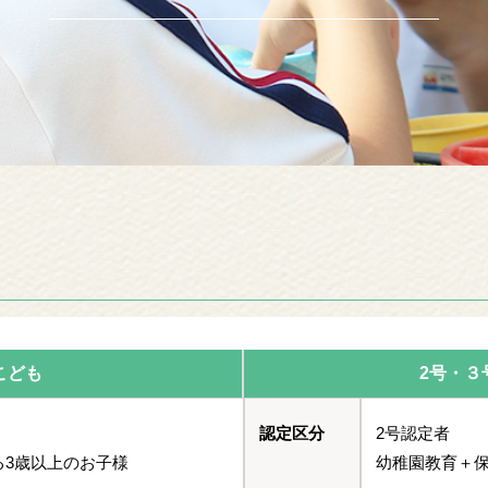
こども
2号・３
認定区分
2号認定者
る3歳以上のお子様
幼稚園教育＋