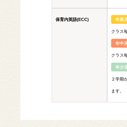
保育内英語(ECC)
年長
クラス
年中
クラス
年少
２学期
ます。