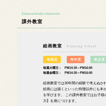
Extracurricular classroom
課外教室
絵画教室
Painting School
年長児
年中児
年少児
毎週火曜日： PM14:30～PM16:00
毎週金曜日： PM14:30～PM16:00
絵画教室では30年間の経験で考えぬか
絵画には描くといった特徴以外にも本
を学びます。 この課外教室ではお子
力】を身につけます。