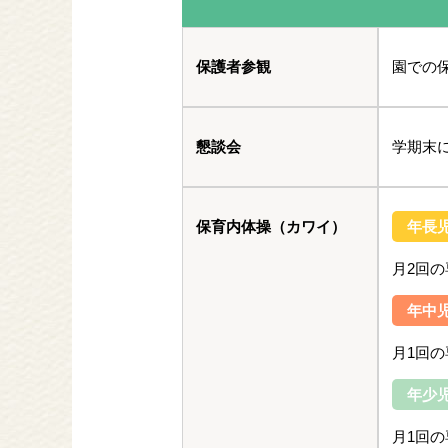
保護者参観
園での保
懇談会
学期末
保育内体操（カワイ）
年長
月2回
年中
月1回
年少
月1回