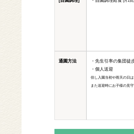
[自園調理]
・自園調理給食
[月1回
通園方法
・先生引率の集団徒
・個人送迎
但し入園当初や雨天の日は
また送迎時にお子様の見守