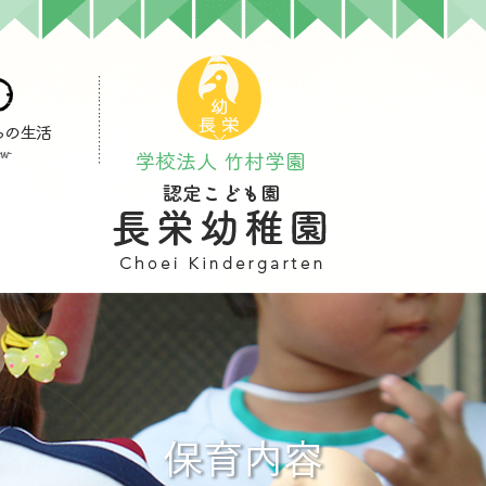
保育内容
預かり保育
キンダーカ
ンセリング
園庭開放
ぴよぴよ教室
くっくホープ